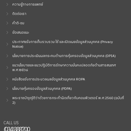
ความรู้ทางการแพทย์
ติดต่อเรา
คำติ-ชม
ข้อเสนอแนะ
ประกาศแจ้งการเก็บรวบรวม ใช้ และเปิดเผยข้อมูลส่วนบุคคล (Privacy
Notice)
นโยบายการประเมินผลกระทบด้านการคุ้มครองข้อมูลส่วนบุคคล (DPIA)
แนวนโยบายและแนวปฏิบัติการรักษาความมั่นคงปลอดภัยด้านสารสนเทศ
พ.ศ.๒๕๖๘
หนังสือแจ้งการประมวลผลข้อมูลส่วนบุคคล ROPA
นโยบายคุ้มครองข้อมูลส่วนบุคคล (PDPA)
พระราชบัญญัติว่าด้วยการกระทำผิดเกี่ยวกับคอมพิวเตอร์ พ.ศ.2560 (ฉบับที่
2)
CALL US
(034)388700