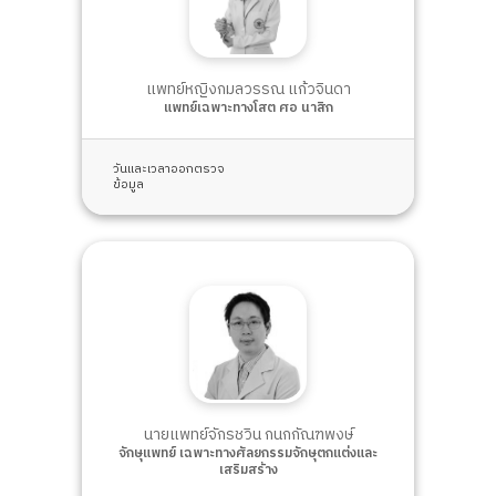
แพทย์หญิงกมลวรรณ แก้วจินดา
แพทย์เฉพาะทางโสต ศอ นาสิก
วันและเวลาออกตรวจ
ข้อมูล
นายแพทย์จักรชวิน กนกกัณฑพงษ์
จักษุแพทย์ เฉพาะทางศัลยกรรมจักษุตกแต่งและ
เสริมสร้าง