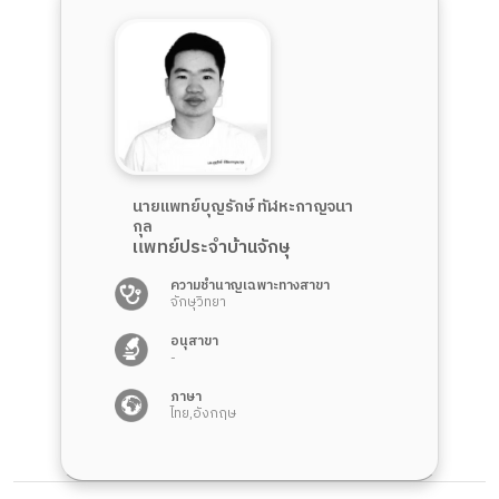
นายแพทย์บุญรักษ์ ทัฬหะกาญจนา
กุล
แพทย์ประจำบ้านจักษุ
ความชำนาญเฉพาะทางสาขา
จักษุวิทยา
อนุสาขา
-
ภาษา
ไทย,อังกฤษ