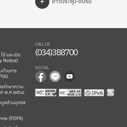
+
ง
ข่าวประชุม-อบรม
CALL US
(034)388700
ช้ และเปิด
y Notice)
SOCIAL
บด้านการ
PIA)
ารรักษาความ
ทศ พ.ศ.๒๕๖๘
อมูลส่วนบุคคล
บุคคล (PDPA)