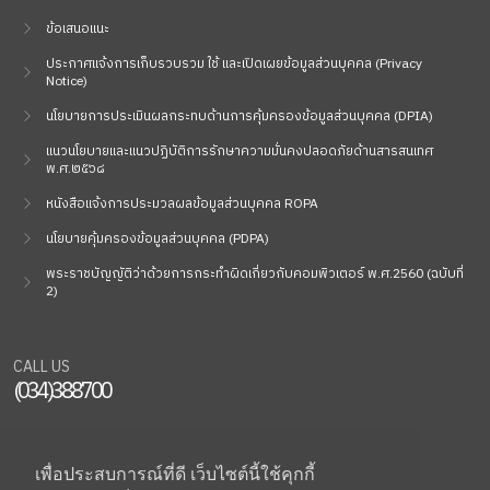
ข้อเสนอแนะ
ประกาศแจ้งการเก็บรวบรวม ใช้ และเปิดเผยข้อมูลส่วนบุคคล (Privacy
Notice)
นโยบายการประเมินผลกระทบด้านการคุ้มครองข้อมูลส่วนบุคคล (DPIA)
แนวนโยบายและแนวปฏิบัติการรักษาความมั่นคงปลอดภัยด้านสารสนเทศ
พ.ศ.๒๕๖๘
หนังสือแจ้งการประมวลผลข้อมูลส่วนบุคคล ROPA
นโยบายคุ้มครองข้อมูลส่วนบุคคล (PDPA)
พระราชบัญญัติว่าด้วยการกระทำผิดเกี่ยวกับคอมพิวเตอร์ พ.ศ.2560 (ฉบับที่
2)
CALL US
(034)388700
SOCIAL
เพื่อประสบการณ์ที่ดี เว็บไซต์นี้ใช้คุกกี้